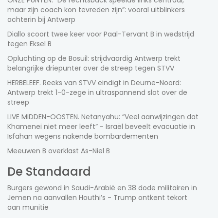
ONZE PUNTEN. “De rechtsback speelde links centraal,
maar zijn coach kon tevreden zijn”: vooral uitblinkers
achterin bij Antwerp
Diallo scoort twee keer voor Paal-Tervant B in wedstrijd
tegen Eksel B
Opluchting op de Bosuil: strijdvaardig Antwerp trekt
belangrijke driepunter over de streep tegen STVV
HERBELEEF. Reeks van STVV eindigt in Deurne-Noord:
Antwerp trekt 1-0-zege in ultraspannend slot over de
streep
LIVE MIDDEN-OOSTEN. Netanyahu: “Veel aanwijzingen dat
Khamenei niet meer leeft” - Israël beveelt evacuatie in
Isfahan wegens nakende bombardementen
Meeuwen B overklast As-Niel B
De Standaard
Burgers gewond in Saudi-Arabië en 38 dode militairen in
Jemen na aanvallen Houthi’s - Trump ontkent tekort
aan munitie