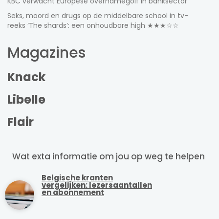
KBC verwacht Europese overnamegolf in banksector
Seks, moord en drugs op de middelbare school in tv-
reeks ‘The shards’: een onhoudbare high ★★★☆☆
Magazines
Knack
Libelle
Flair
Wat exta informatie om jou op weg te helpen
Belgische kranten
vergelijken: lezersaantallen
en abonnement